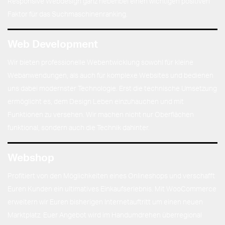
Responsive Webdesign ganz nebenbei einen wichtigen positiven
Faktor für das Suchmaschinenranking.
Web Development
Wir bieten professionelle Webentwicklung sowohl für kleine
Webanwendungen, als auch für komplexe Websites und bedienen
uns dabei modernster Technologie. Erst die technische Umsetzung
ermöglicht es, dem Design Leben einzuhauchen und mit
Funktionen zu versehen. Wir machen nicht nur Oberflächen
funktional, sondern auch die Technik dahinter.
Webshop
Profitiert von den Möglichkeiten eines Onlineshops und verschafft
Euren Kunden ein ultimatives Einkaufserlebnis. Mit WooCommerce
erweitern wir Euren bisherigen Internetauftritt um einen neuen
Marktplatz. Euer Angebot wird im Handumdrehen überregional