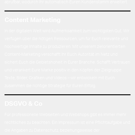
abrufbar, wodurch Ihr automatisch Euren Kundenstamm erweitert.
Content Marketing
In der digitalen Welt wird Aufmerksamkeit zum wichtigsten Gut. Wir
verfügen über die nötigen Ressourcen, um für Euch relevante und
hochwertige Inhalte zu produzieren. Mit unserem zielorientierten
Content-Marketing verschafft Ihr Euch Autorität im Netz und
sichert Euch die Gebietshoheit in Eurer Branche. Schafft Vertrauen
und verankert Eure Marke positiv in den Köpfen der Zielgruppe.
Texte, Bilder, Grafiken und Videos – wir entwickeln mit Euch
zusammen die richtige Strategie für Euren Erfolg.
DSGVO & Co
Für professionelle Webseiten und Webshops gibt es immer mehr
rechtliches zu beachten. Ein Impressum ist eine Pflichtaufgabe und
die Angaben zu Datenschutz, beziehungsweise der