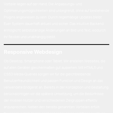
Vorteile liegen auf der Hand. Die Anpassungs- und
Optimierungsmöglichkeiten sind unbegrenzt, ohne auf bestehende
Plugins angewiesen zu sein. Durch regelmäßige Updates bleibt
Euer System dauerhaft aktuell und sicher. Das intuitive Backend
ermöglicht selbstständige Änderungen an Bild und Text, wodurch
Ihr flexibel und unabhängig bleibt.
Responsive Webdesign
Ob Desktop, Smartphone oder Tablet: Wir erstellen Websites, die
auf allen Geräten gleichermaßen gut aussehen. Mit HTML5 und
CSS3 Media-Queries sorgen wir für die gleichbleibende
Benutzerfreundlichkeit und passen Funktion und Design an das
verwendete Endgerät an. Bereits in der Konzeption und Gestaltung
berücksichtigen wir die spätere Umsetzung, um die Bedürfnisse
der mobilen Nutzer und verschiedenen Zielgruppen effektiv
anzusprechen. Neben den bereits genannten Vorteilen erfüllt