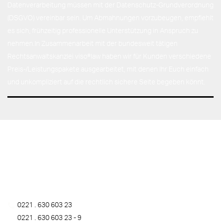
Datenverarbeitung müssen mit der Datenschutz-Grundverordnung
(DSGVO) vereinbar sein. Um Abmahnungen vorzubeugen, empfiehlt
es sich, frühzeitig professionelle Unterstützung in Anspruch zu
nehmen.In Zusammenarbeit mit der bundesweit tätigen
Rechtsanwaltskanzlei viso®law haben wir für Kunden verschiedene
Preis-/Leistungspakete ausgearbeitet, mit denen Ihr Euch einfach
und unkompliziert auf die rechtlich sichere Seite begeben könnt.
Lass uns reden!
FGR/Freie Gestalterische Republik®
Goltsteinstraße 28-30, 50968 Köln
0221 . 630 603 23
0221 . 630 603 23 - 9