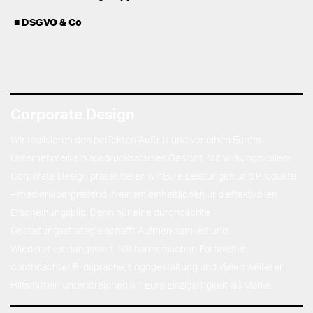
DSGVO & Co
Corporate Design
Wir realisieren den perfekten Auftritt und verleihen Eurem
Unternehmen ein ausdrucksstarkes Gesicht. Mit wirkungsvollem
Corporate Design präsentieren wir Eure Leistungen und Produkte
– medienübergreifend in einem einheitlichen und effektvollen
Erscheinungsbild. Denn nur eine durchdachte
Gestaltungsstrategie schafft Aufmerksamkeit und
Wiedererkennungswert. Mit harmonischen Farbwelten,
durchdachter Bildsprache, Logogestaltung und vielen weiteren
Hilfsmitteln unterstreichen wir Eure Einzigartigkeit als Marke.