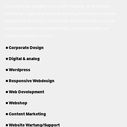
Ob kurzfristige Aufgaben oder große Projekte, ob einmaliges
Unterfangen oder langfristige Umsetzung: Wir widmen uns jeder
Aufgabe mit derselben Leidenschaft. Werft einen Blick in unser
Leistungsspektrum und findet heraus, auf welche Weise wir
zusammenarbeiten können:
Corporate Design
Digital & analog
Wordpress
Responsive Webdesign
Web Development
Webshop
Content Marketing
Website Wartung/Support