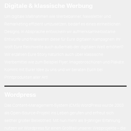
Digitale & klassische Werbung
Um digitale Maßnahmen wie Werbebanner, Newsletter und
Remarketing effizient umzusetzen, bedarf es eines einheitlichen
Designs. In Absprache entwickeln wir aufmerksamkeitsstarke
Entwürfe und finalisieren diese für Eure digitalen Kampagnen. Ihr
wollt Eure Reichweite auch außerhalb der digitalen Welt erhöhen?
Wir erzählen Eure Story natürlich auch über klassische
Werbemittel wie zum Beispiel Flyer, Imagebroschüren und Plakate.
Kommt mit Eurer Idee zu uns und wir beraten Euch bei
Printprodukten aller Art!
Wordpress
Das Content-Management-System (CMS) WordPress wurde 2003
als Open-Source-Projekt ins Leben gerufen und erfreut sich
seither großer Beliebtheit. Mit nun mehr als 9-jähriger Erfahrung
nutzen wir Wordpress für einen Großteil unserer Webprojekte – die